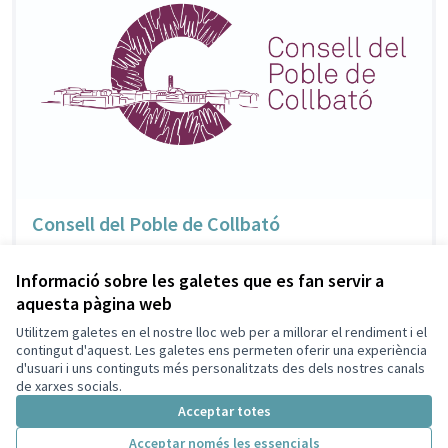
Consell del Poble de Collbató
Informació sobre les galetes que es fan servir a
aquesta pàgina web
Termes i condicions d'ús
Configuració de les galetes
Utilitzem galetes en el nostre lloc web per a millorar el rendiment i el
l'Ajuntament de Collbató a X
l'Ajuntament de Collbató a Facebook
l'Ajuntament de Collbató a Instagram
l'Ajuntament de Collbató a YouTube
contingut d'aquest. Les galetes ens permeten oferir una experiència
d'usuari i uns continguts més personalitzats des dels nostres canals
(Enllaç extern)
(Enllaç extern)
(Enllaç extern)
(Enllaç extern)
Català
de xarxes socials.
Triar la llengua
Elegir el idioma
Choose language
Acceptar totes
Acceptar només les essencials